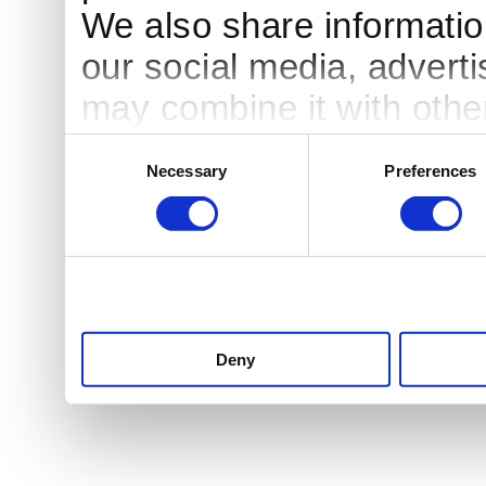
We also share information
our social media, advert
may combine it with othe
to them or that they’ve c
Consent
Necessary
Preferences
Selection
services.
Deny