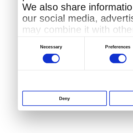
We also share information
our social media, advert
may combine it with othe
to them or that they’ve c
Consent
Necessary
Preferences
Selection
services.
Deny