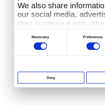
We also share information
our social media, advert
may combine it with othe
to them or that they’ve c
Consent
Necessary
Preferences
Selection
services.
Deny