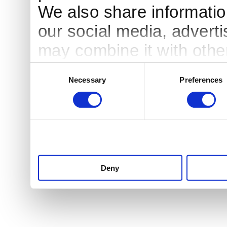
We also share information
our social media, advert
may combine it with othe
to them or that they’ve c
Consent
Necessary
Preferences
Selection
services.
Deny