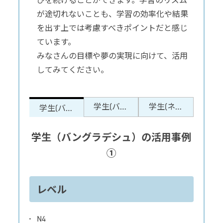
びを続けることができます。学習のリズム
が途切れないことも、学習の効率化や結果
を出す上では考慮すべきポイントだと感じ
ています。
みなさんの目標や夢の実現に向けて、活用
してみてください。
学生(バン
学生(ネパ
学生(バン
グラデシ
ール)の活
グラデシ
ュ)の活用
用事例
学生（バングラデシュ）の活用事例
ュ)の活用
事例②
事例①
①
レベル
N4